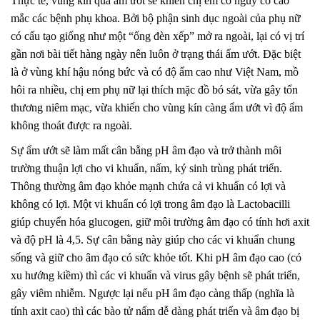
Thực tế, vùng kín quá ẩm ướt sẽ khiến chị em có nguy cơ cao
mắc các bệnh phụ khoa. Bởi bộ phận sinh dục ngoài của phụ nữ
có cấu tạo giống như một “ống đèn xếp” mở ra ngoài, lại có vị trí
gần nơi bài tiết hàng ngày nên luôn ở trạng thái ẩm ướt. Đặc biệt
là ở vùng khí hậu nóng bức và có độ ẩm cao như Việt Nam, mồ
hôi ra nhiều, chị em phụ nữ lại thích mặc đồ bó sát, vừa gây tổn
thương niêm mạc, vừa khiến cho vùng kín càng ẩm ướt vì độ ẩm
không thoát được ra ngoài.
Sự ẩm ướt sẽ làm mất cân bằng pH âm đạo và trở thành môi
trường thuận lợi cho vi khuẩn, nấm, ký sinh trùng phát triển.
Thông thường âm đạo khỏe mạnh chứa cả vi khuẩn có lợi và
không có lợi. Một vi khuẩn có lợi trong âm đạo là Lactobacilli
giúp chuyển hóa glucogen, giữ môi trường âm đạo có tính hơi axit
và độ pH là 4,5. Sự cân bằng này giúp cho các vi khuẩn chung
sống và giữ cho âm đạo có sức khỏe tốt. Khi pH âm đạo cao (có
xu hướng kiềm) thì các vi khuẩn và virus gây bệnh sẽ phát triển,
gây viêm nhiễm. Ngược lại nếu pH âm đạo càng thấp (nghĩa là
tính axit cao) thì các bào tử nấm dễ dàng phát triển và âm đạo bị