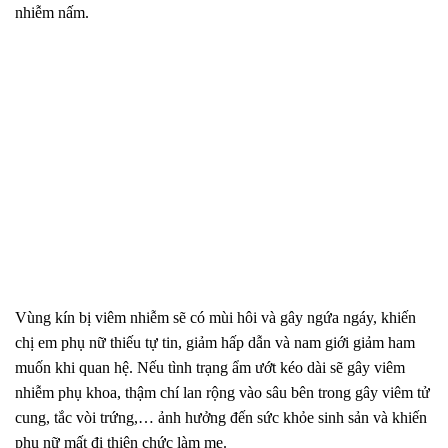
nhiễm nấm.
Vùng kín bị viêm nhiễm sẽ có mùi hôi và gây ngứa ngáy, khiến
chị em phụ nữ thiếu tự tin, giảm hấp dẫn và nam giới giảm ham
muốn khi quan hệ. Nếu tình trạng ẩm ướt kéo dài sẽ gây viêm
nhiễm phụ khoa, thậm chí lan rộng vào sâu bên trong gây viêm tử
cung, tắc vòi trứng,… ảnh hưởng đến sức khỏe sinh sản và khiến
phụ nữ mất đi thiên chức làm mẹ.