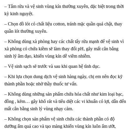
– Tắm rửa và vệ sinh vùng kín thường xuyên, đặc biệt trong thời
kỳ kinh nguyệt.
– Chọn đồ lót có chất liệu cotton, tránh mặc quần quá chật, thay
quần lót thường xuyên.
– Không dùng xà phòng hay các chất tẩy rửa mạnh để vệ sinh vì
xà phòng có chứa kiềm sẽ làm thay đổi pH, gây mất cân bằng
sinh lý âm đạo, khiến vùng kín dễ viêm nhiễm.
– Vệ sinh sạch sẽ trước và sau khi quan hệ tình dục.
– Khi lựa chọn dung dịch vệ sinh hàng ngày, chị em nên đọc kỹ
thành phần hoặc nhờ thầy thuốc tư vấn.
– Không dùng những sản phẩm chứa hóa chất như kim loại bạc,
đồng , kẽm… gây khô rát và tiêu diệt các vi khuẩn có lợi, dẫn đến
mất cân bằng sinh lý vùng nhạy cảm.
– Không chọn sản phẩm vệ sinh chứa các thành phần có độ
dưỡng ẩm quá cao và tạo màng khiến vùng kín luôn ẩm ướt,