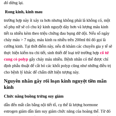
đó
dừng lại.
Rong kinh, kinh mau
trường hợp này ít xảy ra hơn nhưng không phải là không có, một
số phụ nữ sẽ có chu kỳ kinh nguyệt dày hơn và lượng máu kinh
tiết ra nhiều kèm theo triệu chứng đau bụng dữ dội. Nếu số ngày
chảy máu > 7 ngày, máu kinh ra nhiều trên 200ml thì đó gọi là
cường kinh. Tại thời điểm này, nếu đi khám các chuyên gia y tế sẽ
thực hiện kiểm tra chi tiết, sinh thiết để loại trừ trường hợp
cổ tử
cung có polyp
gây chảy máu nhiều. Bệnh nhân có thể được chỉ
định phẫu thuật để cắt bỏ các khối polyp cũng như những điều trị
cho bệnh lý khác để chấm dứt hiện tượng này.
Nguyên nhân gây rối loạn kinh nguyệt tiền mãn
kinh
Chức năng buồng trứng suy giảm
dẫn đến mất cân bằng nội tiết tố, cụ thể là lượng hormone
estrogen giảm dần làm suy giảm chức năng của hoàng thể. Từ đó