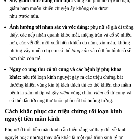
Suy giảm chức năng tình dục:
vùng kín phụ nữ bị khô hạn,
giảm ham muốn khiến chuyện ấy không còn được
như
trước
nữa.
Ảnh hưởng tới nhan sắc và vóc dáng:
phụ nữ sẽ già đi trông
thấy, các nếp nhăn quanh khóe mắt, miệng trán và cổ sẽ nhiều
hơn, các vết đồi mồi xuất hiện khiến da nám, xỉn màu, không
những vậy nhiều chị em có thể
tăng cân
và có thân hình sồ sề
hơn thời còn trẻ.
Nguy cơ ung thư cổ tử cung và các bệnh lý phụ khoa
khác:
nếu rối loạn kinh nguyệt gây ra các triệu chứng bất
thường khiến vùng kín bị kích thích thì có thể khiến cho mầm
bệnh lạ xâm nhập và gây
viêm
vùng chậu,
viêm
cổ tử cung và
có thể dẫn tới ung thư buộc phải cắt bỏ buồng trứng.
Cách khắc phục các triệu chứng rối loạn kinh
nguyệt tiền mãn kinh
Phụ nữ ở tuổi tiền mãn kinh cần hiểu rằng sự thay đổi về kinh
nguyệt hoặc những thay đổi khác là một quá trình sinh lý tự