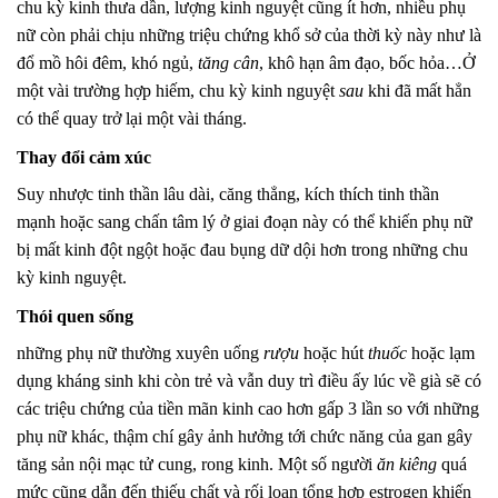
chu kỳ kinh thưa dần, lượng kinh nguyệt cũng ít hơn, nhiều phụ
nữ còn phải chịu những triệu chứng khổ sở của thời kỳ này như là
đổ mồ hôi đêm, khó ngủ,
tăng cân
, khô hạn âm đạo, bốc hỏa…Ở
một vài trường hợp hiếm, chu kỳ kinh nguyệt
sau
khi đã mất hẳn
có thể quay trở lại một vài tháng.
Thay đổi cảm xúc
Suy nhược tinh thần lâu dài, căng thẳng, kích thích tinh thần
mạnh hoặc sang chấn tâm lý ở giai đoạn này có thể khiến phụ nữ
bị mất kinh đột ngột hoặc đau bụng dữ dội hơn trong những chu
kỳ kinh nguyệt.
Thói quen sống
những phụ nữ thường xuyên uống
rượu
hoặc hút
thuốc
hoặc lạm
dụng kháng sinh khi còn trẻ và vẫn duy trì điều ấy lúc về già sẽ có
các triệu chứng của tiền mãn kinh cao hơn gấp 3 lần so với những
phụ nữ khác, thậm chí gây ảnh hưởng tới chức năng của gan gây
tăng sản nội mạc tử cung, rong kinh. Một số người
ăn kiêng
quá
mức cũng dẫn đến thiếu chất và rối loạn tổng hợp estrogen khiến